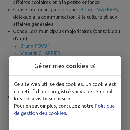
affaires scolaires et à la petite enfance
Conseiller municipal délégué :
Benoît MAZÈRES
,
délégué à la communication, à la culture et aux
affaires générales
Conseillers municipaux majoritaires (par tableau
d'âge) :
Bruno FOYOT
Vincent CHARRIER
Catherine LE GAL
Gérer mes cookies 🍪
Frédéric BRUGEILLE
Stéphanie DEHARBE
Sylvia WEIZMANN
Ce site web utilise des cookies. Un cookie est
Adèle GOUSSEAU
un petit fichier enregistré sur votre terminal
Conseillers municipaux d'opposition (par tableau
lors de la visite sur le site.
d'âge) :
Pour en savoir plus, consultez notre
Politique
Nathalie LELEU
de gestion des cookies
.
Grégory BION